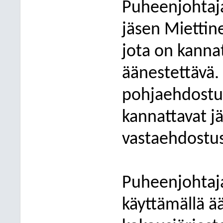
Puheenjohtaja
jäsen Miettine
jota on kannat
äänestettävä. 
pohjaehdostus
kannattavat j
vastaehdostus
Puheenjohtaja 
käyttämällä ä