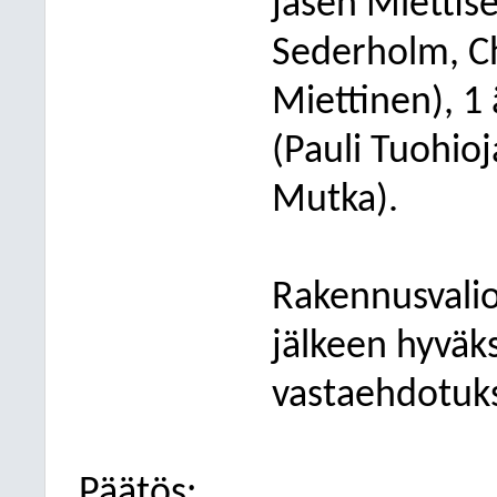
jäsen Miettis
Sederholm, Ch
Miettinen), 1
(Pauli Tuohioja
Mutka).
Rakennusvalio
jälkeen hyväk
vastaehdotuk
Päätös: