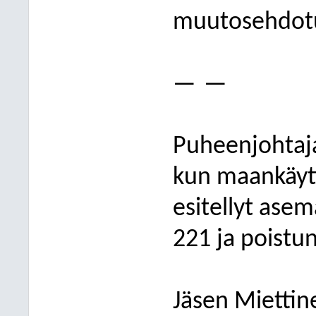
muutosehdotus
—
—
Puheenjohtaja
kun maankäytt
esitellyt as
221 ja poistun
Jäsen Miettin