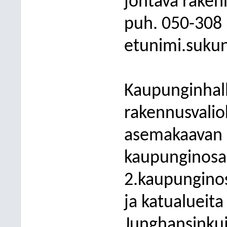
johtava raken
puh. 050-308
etunimi.suku
Kaupunginhall
rakennusvalio
asemakaavan 
kaupunginosa k
2.kaupunginosa
ja katualueita
Junghansinkuja