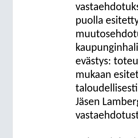
vastaehdotuks
puolla esitet
muutosehdotust
kaupunginhalit
evästys: tote
mukaan esite
taloudellises
Jäsen Lamberg
vastaehdotust