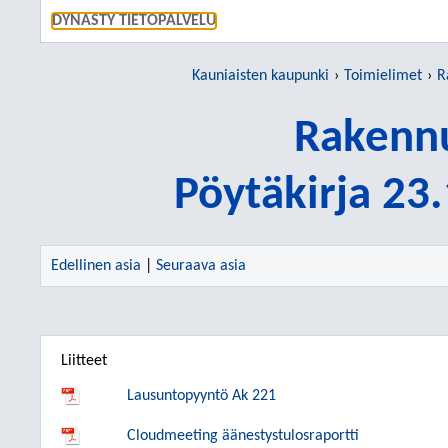
SIIRRY S
DYNASTY TIETOPALVELU
Kauniaisten kaupunki
Toimielimet
R
Rakennu
Pöytäkirja 23
Edellinen asia
|
Seuraava asia
Liitteet
Lausuntopyyntö Ak 221
Cloudmeeting äänestystulosraportti