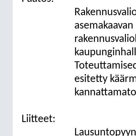
Rakennusvalio
asemakaavan 
rakennusvalio
kaupunginhall
Toteuttamised
esitetty käärm
kannattamato
Liitteet:
Lausuntopyyn