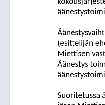
kokousjärjes
äänestystoimi
Äänestysvaiht
(esittelijän e
Miettisen vas
Äänestys toim
äänestystoimi
Suoritetussa 