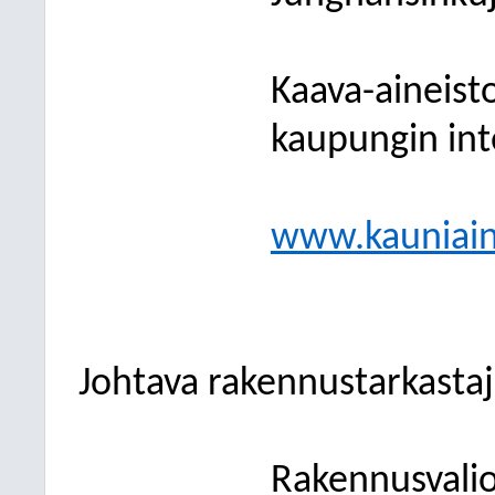
Kaava-aineisto
kaupungin inte
www.kauniain
Johtava rakennustarkasta
Rakennusvali