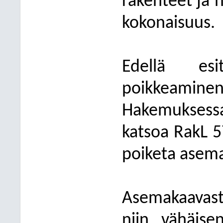
rakenteet ja 
kokonaisuus.
Edellä esi
poikkeaminen
Hakemuksessa
katsoa RakL 57
poiketa asema
Asemakaavast
niin vähäise