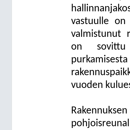
hallinnanjak
vastuulle on
valmistunut 
on sovittu
purkamisest
rakennuspai
vuoden kulue
Rakennuksen
pohjoisreu