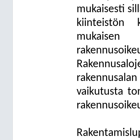
mukaisesti sil
kiinteistö
mukaise
rakennusoi
Rakennusalojen
rakennusala
vaikutusta t
rakennusoike
Rakentamisl