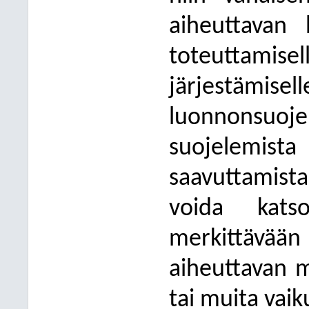
aiheuttavan 
toteuttamise
järjestämisel
luonnonsuoje
suojelemis
saavuttamis
voida katso
merkittävää
aiheuttavan me
tai muita vaik