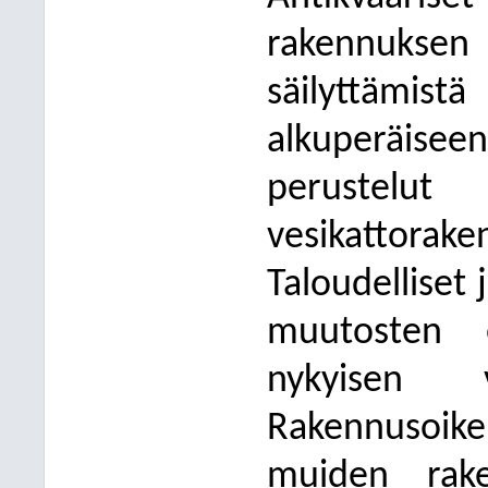
rakennuksen
säilyttämist
alkuperäise
perustelut 
vesikattor
Taloudelliset
muutosten e
nykyisen v
Rakennusoi
muiden rake