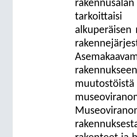
rakennusala
tarkoittai
alkuperäisen
rakennejär
Asemakaa
rakennuksee
muutost
museovir
Museoviranoma
rakennuksesta 