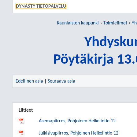
SIIRRY S
DYNASTY TIETOPALVELU
Kauniaisten kaupunki
Toimielimet
Yh
Yhdyskun
Pöytäkirja 13
Edellinen asia
|
Seuraava asia
Liitteet
Asemapiirros, Pohjoinen Heikelintie 12
Julkisivupiirros, Pohjoinen Heikelintie 12