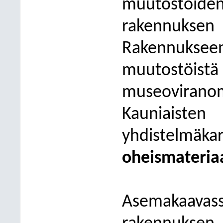
muutostöide
rakennuksen
Rakennuksee
muutost
museovira
Kauniai
yhdistelmä
oheismateriaa
Asemakaavas