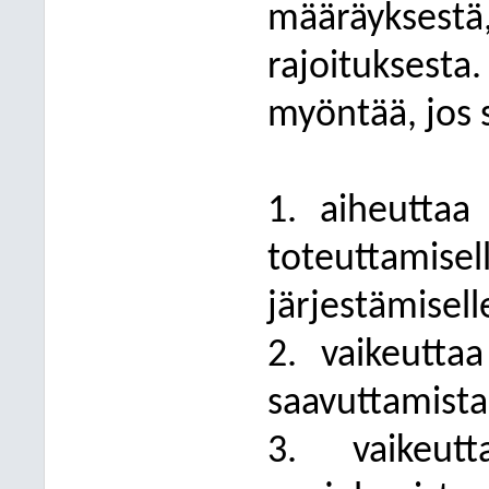
määräykses
rajoitukses
myöntää, jos 
1. aiheuttaa 
toteuttamise
järjestämisell
2. vaikeutta
saavuttamista
3. vaikeut