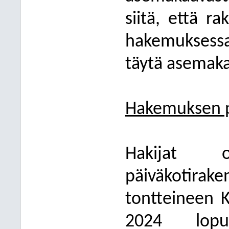
siitä, että r
hakemuksessa
täytä asemaka
Hakemuksen p
Hakijat 
päiväkotira
tontteineen 
2024 lopu