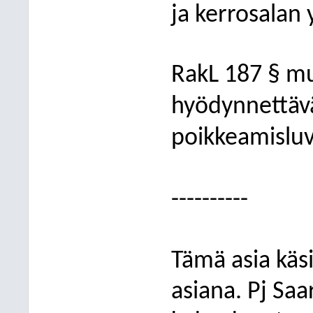
ja kerrosalan 
RakL 187 § mu
hyödynnettäv
poikkeamisluv
----------
Tämä asia käs
asiana. Pj Saa