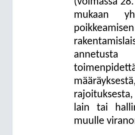
(voimassa 28.
mukaan yhd
poikkeamise
rakentamislais
annetusta
toimenpidet
määräykses
rajoituksesta
lain tai hal
muulle virano