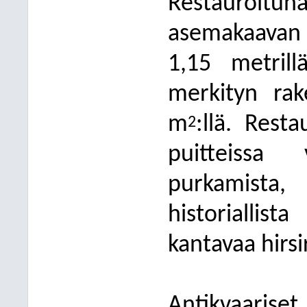
Restauroitun
asemakaavan
1,15 metril
merkityn ra
m
:llä. Rest
2
puitteissa 
purkamista,
historiallis
kantavaa hirs
Antikvaari