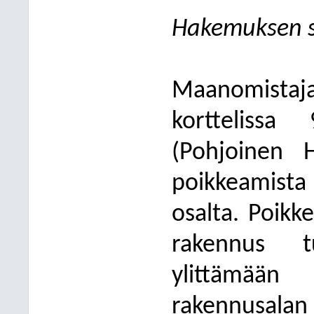
Hakemuksen s
Maanomista
korttelissa
(Pohjoinen H
poikkeamist
osalta. Poikk
rakennus tu
ylittämää
rakennus