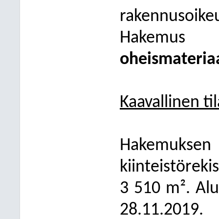
rakennusoik
Hakemus es
oheismateria
Kaavallinen ti
Hakemuk
kiinteistöre
3
510
m². Al
28.11.2019