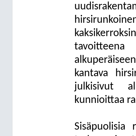
uudisrakent
hirsirunko
kaksikerrok
tavoitteen
alkuperäisee
kantava hirsi
julkisivut a
kunnioittaa r
Sisäpuolisia 