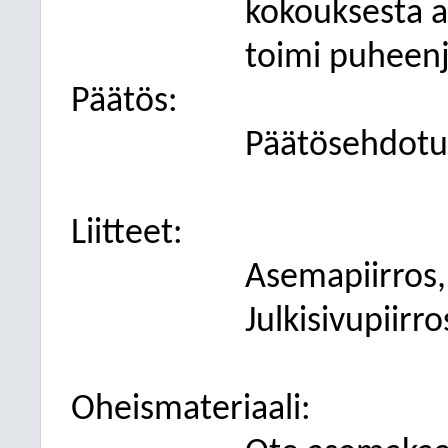
kokouksesta as
toimi puheenj
Päätös:
Päätösehdotus
Liitteet:
Asemapiirros,
Julkisivupiirr
Oheismateriaali: