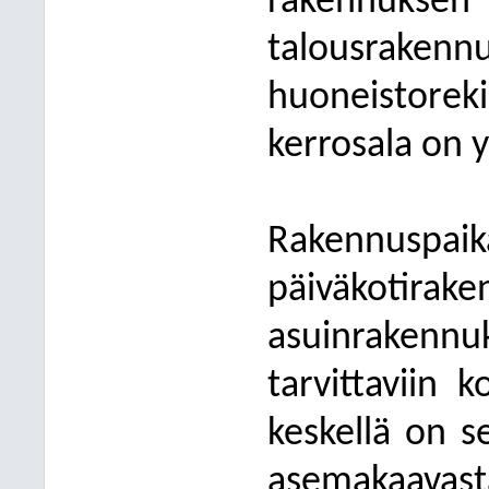
rakennuksen l
talousrak
huoneistore
kerrosala on 
Rakennuspaik
päiväkoti
asuinrakenn
tarvittaviin k
keskellä on s
asemakaavas