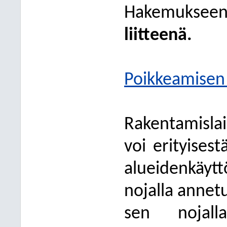
Hakemukseen
liitteenä.
Poikkeamisen e
Rakentamisla
voi erityises
alueidenkäy
nojalla annetu
sen nojall