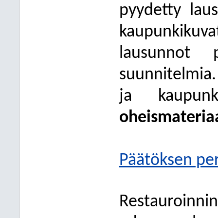
pyydetty lau
kaupunkikuv
lausunnot p
suunnitelmia
ja kaupunki
oheismateriaa
Päätöksen per
Restauroinn