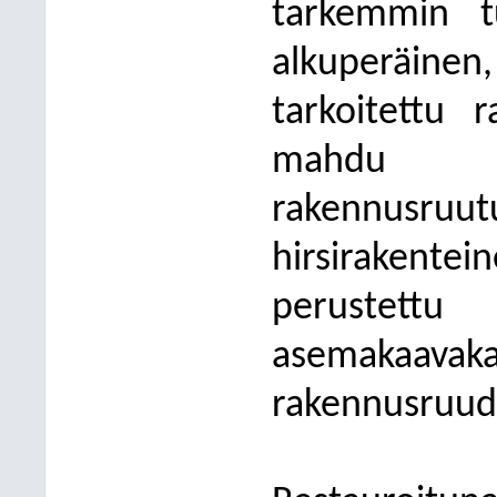
tarkemmin tu
alkuperäinen,
tarkoitettu
mahdu as
rakennusru
hirsirakent
perustettu
asemakaa
rakennusruud