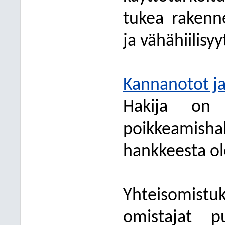
tukea rakenn
ja vähähiilisyy
Kannanotot j
Hakija on 
poikkeamish
hankkeesta ol
Yhteisomist
omistajat p