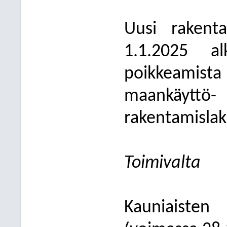
Uusi rakent
1.1.2025 a
poikkeamista
maankäyt
rakentamislaki
Toimivalta
Kauniaisten