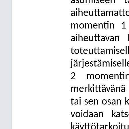
asumiseen t
aiheuttamat
momentin 1 k
aiheuttavan 
toteuttamise
järjestämisell
2 momentin
merkittävän
tai sen osan 
voidaan kats
käyttötarkoi