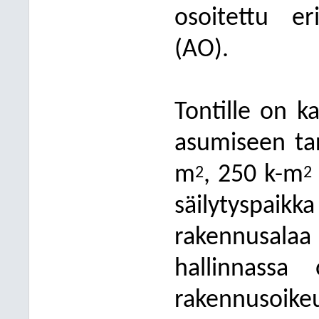
osoitettu eri
(AO).
Tontille on ka
asumiseen tar
m
, 250 k-m
2
2
säilytysp
rakennusalaa
hallinnassa 
rakennuso