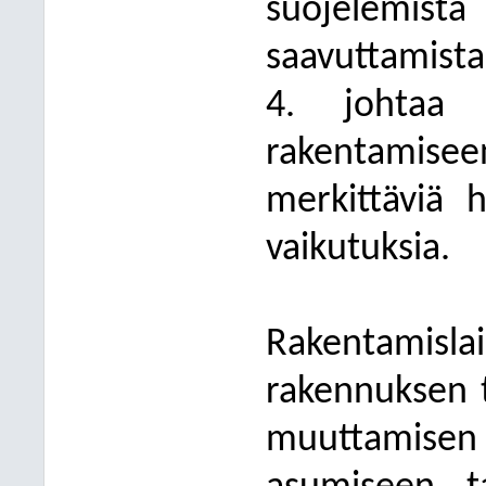
suojelemis
saavuttamista;
4. johtaa v
rakentamis
merkittäviä h
vaikutuksia.
Rakentamislai
rakennuksen t
muuttamise