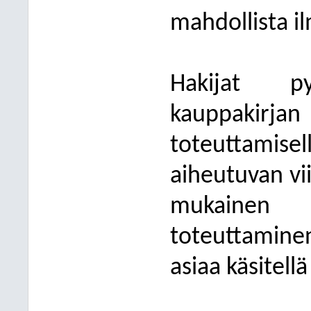
mahdollista i
Hakijat p
kauppakir
toteuttamise
aiheutuvan vi
mukainen
toteuttamine
asiaa käsitell