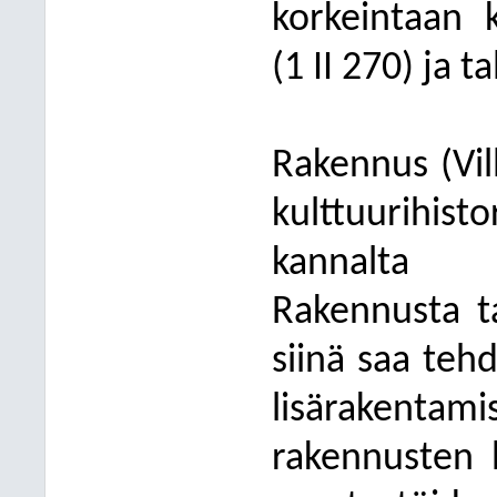
korkeintaan k
(1 II 270) ja 
Rakennus (Vil
kulttuurihi
kannalta a
Rakennusta t
siinä saa tehd
lisärakenta
rakennusten hi