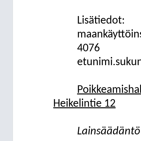
Lisätiedot:
maankäyttöins
4076
etunimi.suku
Poikkeamisha
Heikelintie 12
Lainsäädäntö