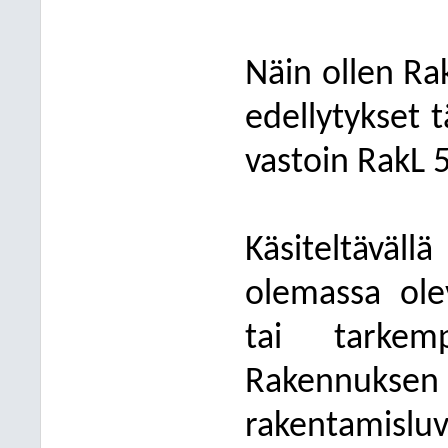
Näin ollen Ra
edellytykset 
vastoin RakL 
Käsiteltäväll
olemassa ol
tai tarkemp
Rakennuks
rakenta