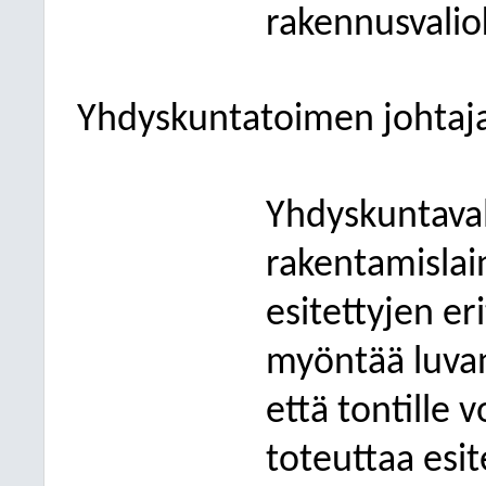
rakennusvalio
Yhdyskuntatoimen johtaj
Yhdyskuntaval
rakentamislai
esitettyjen er
myöntää luvan
että tontille
toteuttaa esit