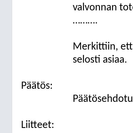
valvonnan tot
……….
Merkittiin, e
selosti asiaa.
Päätös:
Päätösehdotus
Liitteet: