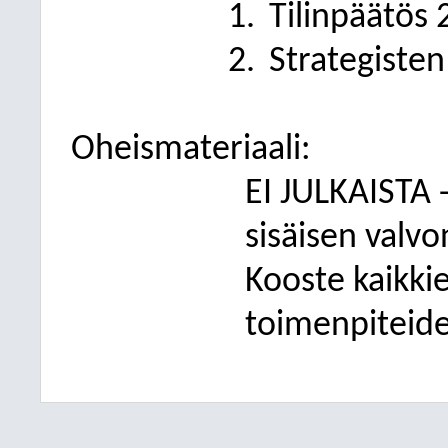
Tilinpäätös
Strategiste
Oheismateriaali:
EI JULKAISTA
sisäisen valv
Kooste kaikki
toimenpiteid