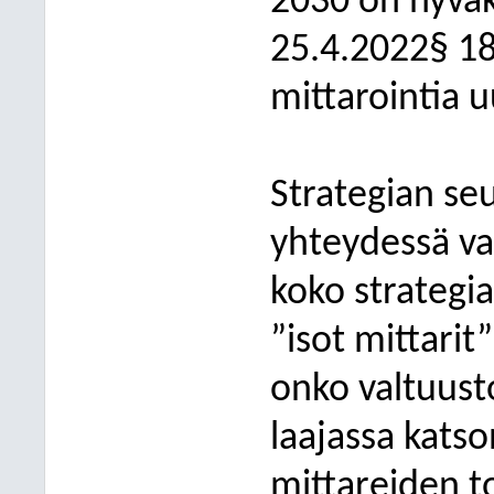
2030 on hyväk
25.4.2022§ 18
mittarointia u
Strategian se
yhteydessä va
koko strategi
”isot mittarit
onko valtuusto
laajassa kats
mittareiden 