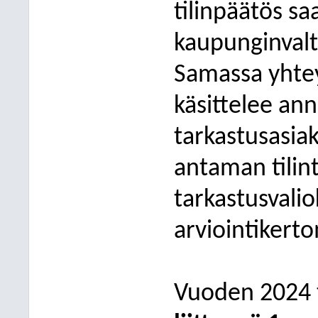
tilinpäätös sa
kaupunginvalt
Samassa yhte
käsittelee ann
tarkastusasiaki
antaman tilin
tarkastusval
arviointikert
Vuoden 2024 t