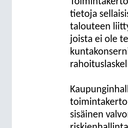
Toimintakert
tietoja sellai
talouteen liitt
joista ei ole 
kuntakonserni
rahoituslaske
Kaupunginhall
toimintakerto
sisäinen valvo
riskienhallint