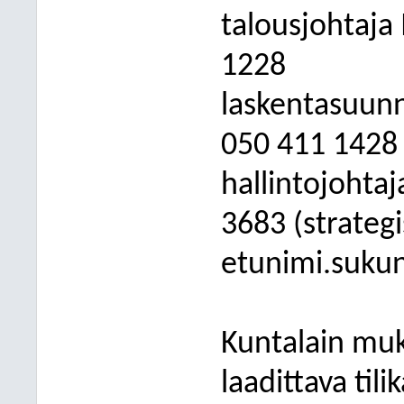
talousjohtaja
1228
laskentasuunni
050 411 1428
hallintojohta
3683 (strateg
etunimi.suku
Kuntalain muk
laadittava tili