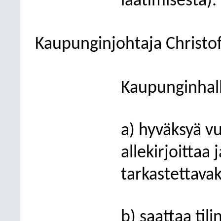
laatimisesta).
Kaupunginjohtaja Christo
Kaupunginhall
a) hyväksyä v
allekirjoittaa 
tarkastettavak
b) saattaa til