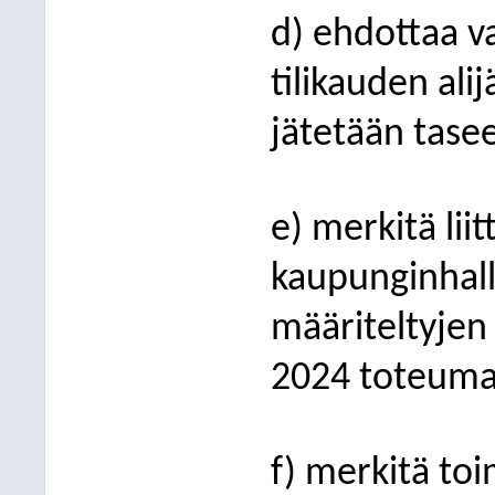
d) ehdottaa v
tilikauden al
jätetään taseen
e) merkitä lii
kaupunginhall
määriteltyjen
2024 toteuma 
f) merkitä toi