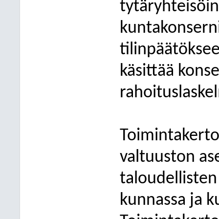
tytäryhteisö
kuntakonsernin
tilinpäätöksee
käsittää konse
rahoituslaskel
Toimintakerto
valtuuston as
taloudelliste
kunnassa ja k