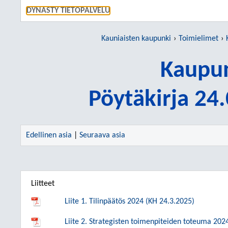
SIIRRY S
DYNASTY TIETOPALVELU
Kauniaisten kaupunki
Toimielimet
Kaupun
Pöytäkirja 24
Edellinen asia
|
Seuraava asia
Liitteet
Liite 1. Tilinpäätös 2024 (KH 24.3.2025)
Liite 2. Strategisten toimenpiteiden toteuma 202