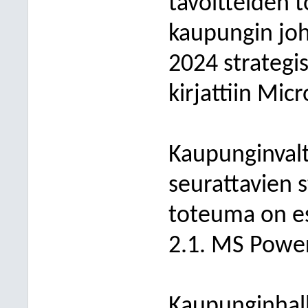
tavoitteiden 
kaupungin jo
2024 strategi
kirjattiin Mic
Kaupunginval
seurattavien 
toteuma on es
2.1. MS Power
Kaupunginhall