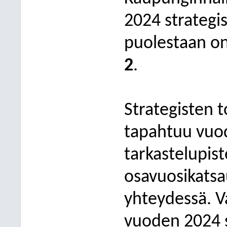
2024 strategi
puolestaan on 
2
.
Strategisten 
tapahtuu vuo
tarkastelupis
osavuosikatsa
yhteydessä. V
vuoden 2024 s