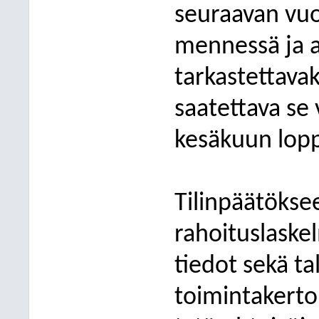
seuraavan vu
mennessä ja an
tarkastettavak
saatettava se 
kesäkuun lop
Tilinpäätökse
rahoituslaskel
tiedot sekä ta
toimintakerto