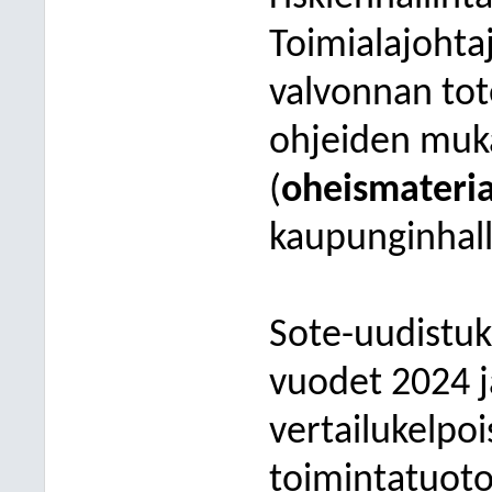
Toimialajohtaj
valvonnan tot
ohjeiden muka
(
oheismateria
kaupunginhalli
Sote-uudistuk
vuodet 2024 ja
vertailukelpo
toimintatuotot