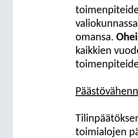
toimenpiteide
valiokunnassa
omansa.
Ohei
kaikkien vuod
toimenpiteid
Päästövähenn
Tilinpäätöksen
toimialojen 