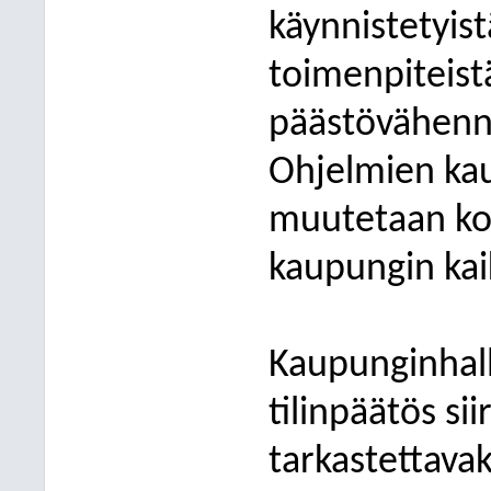
käynnistetyist
toimenpiteist
päästövähenny
Ohjelmien kau
muutetaan kon
kaupungin kai
Kaupunginhall
tilinpäätös sii
tarkastettavak