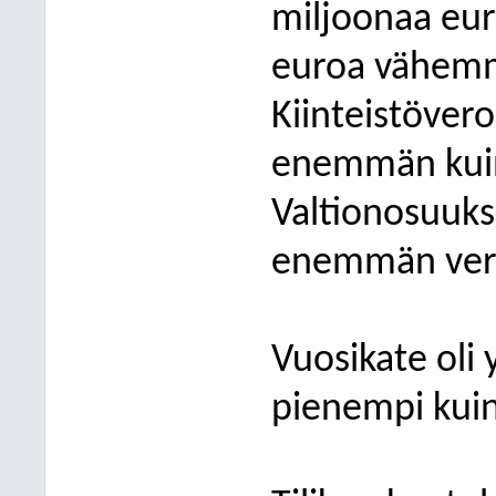
miljoonaa eur
euroa vähemm
Kiinteistövero
enemmän kuin
Valtionosuuksi
enemmän verr
Vuosikate oli 
pienempi kuin