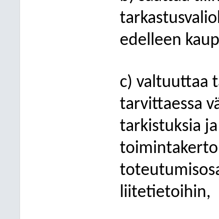
tarkastusvali
edelleen kaup
c) valtuuttaa
tarvittaessa v
tarkistuksia j
toimintakert
toteutumisosa
liitetietoihin,