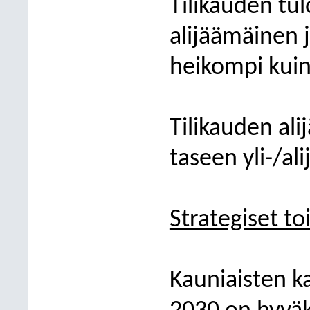
Tilikauden tul
alijäämäinen j
heikompi kuin
Tilikauden al
taseen yli-/ali
Strategiset t
Kauniaisten k