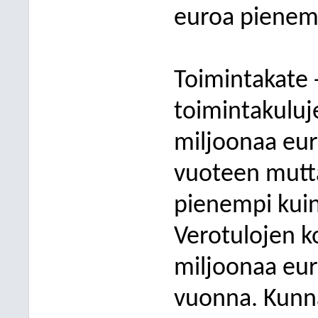
euroa pienemm
Toimintakate 
toimintakuluj
miljoonaa eur
vuoteen mutta
pienempi kuin
Verotulojen k
miljoonaa eur
vuonna. Kunnal