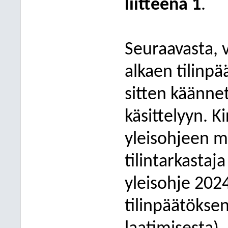
liitteenä 1
.
Seuraavasta, 
alkaen tilinpä
sitten käänne
käsittelyyn. 
yleisohjeen m
tilintarkastaj
yleisohje 202
tilinpäätökse