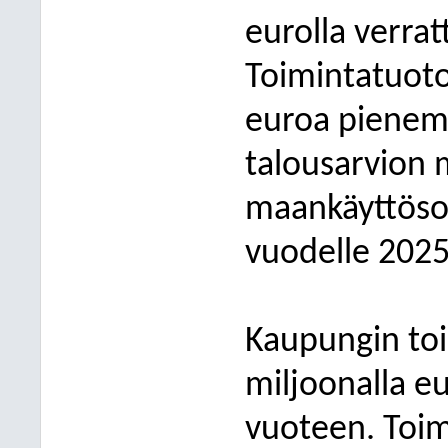
eurolla verra
Toimintatuoto
euroa pienemm
talousarvion 
maankäyttösop
vuodelle 2025
Kaupungin toi
miljoonalla eu
vuoteen. Toim