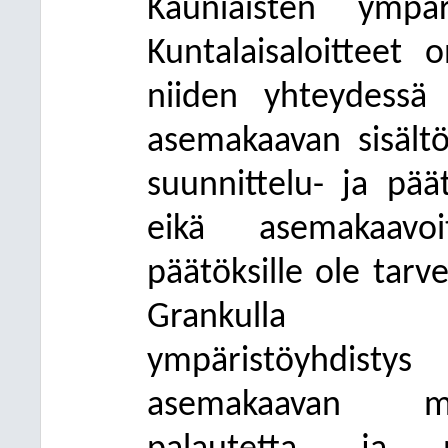
Kauniaisten ympäri
Kuntalaisaloitteet 
niiden yhteydessä
asemakaavan sisält
suunnittelu- ja pää
eikä asemakaavoitu
päätöksille ole tarv
Grankulla Mil
ympäristöyhdisty
asemakaavan mu