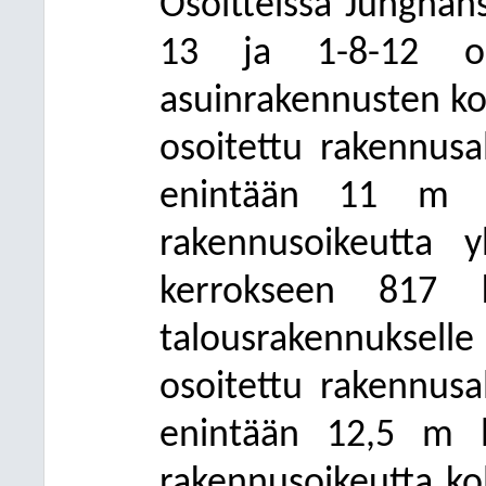
Osoitteissa Junghans
13 ja 1-8-12 on 
asuinrakennusten kor
osoitettu rakennusa
enintään 11 m le
rakennusoikeutta y
kerrokseen 817 k
talousrakennuksel
osoitettu rakennusa
enintään 12,5 m l
rakennusoikeutta ko