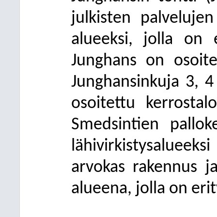
julkisten palveluje
alueeksi, jolla on e
Junghans on osoite
Junghansinkuja 3, 4
osoitettu kerrostalo
Smedsintien pallok
lähivirkistysalueek
arvokas rakennus j
alueena, jolla on eri