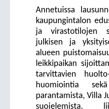
Annetuissa lausunn
kaupungintalon edusp
ja virastotilojen si
julkisen ja yksityi
alueen puistomaisuu
leikkipaikan sijoitt
tarvittavien huolt
huomiointia sek
parantamista, Villa
suojelemista, l