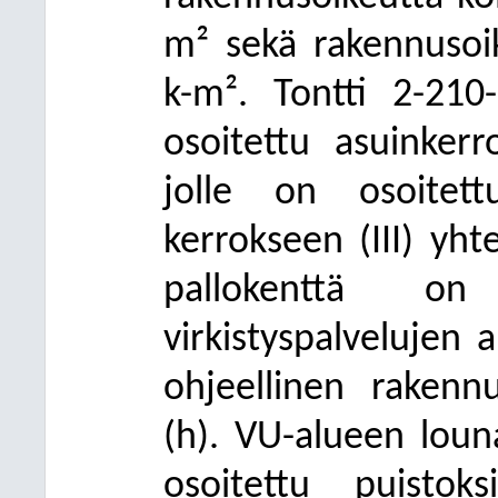
m² sekä rakennusoi
k-m². Tontti 2-210
osoitettu asuinkerro
jolle on osoitet
kerrokseen (III) yh
pallokenttä on
virkistyspalvelujen 
ohjeellinen rakenn
(h). VU-alueen louna
osoitettu puistok