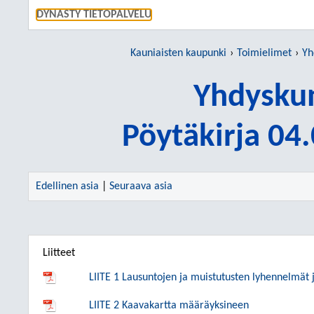
SIIRRY S
DYNASTY TIETOPALVELU
Kauniaisten kaupunki
Toimielimet
Yh
Yhdyskun
Pöytäkirja 04
Edellinen asia
|
Seuraava asia
Liitteet
LIITE 1 Lausuntojen ja muistutusten lyhennelmät j
LIITE 2 Kaavakartta määräyksineen