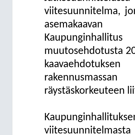
viitesuunnitelma, jo
asemakaavan 
Kaupunginhallit
muutosehdotusta 20.
kaavaehdotuksen 
rakennusmassan 
räystäskorkeuteen lii
Kaupunginhallit
viitesuunnitelmasta 