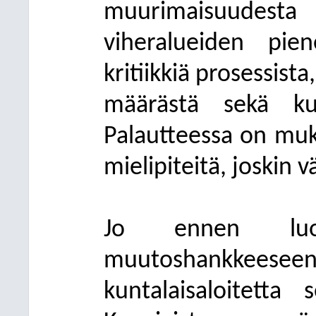
muurimaisuudesta s
viheralueiden pien
kritiikkiä prosessist
määrästä sekä kunt
Palautteessa on mu
mielipiteitä, joskin
Jo ennen luonn
muutoshankkeeseen li
kuntalaisaloitetta