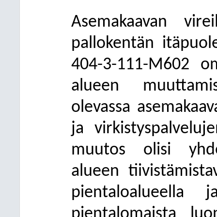
Asemakaavan virei
pallokentän itäpuol
404-3-111-M602 omi
alueen muuttamis
olevassa asemakaava
ja virkistyspalvelu
muutos olisi yhd
alueen tiivistämista
pientaloalueella
pientalomaista lu