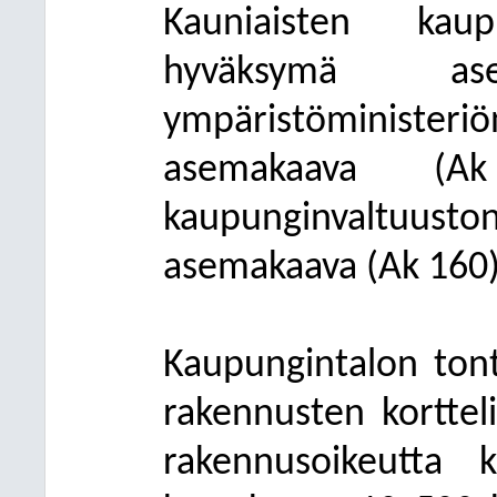
Kauniaisten kaup
hyväksymä a
ympäristöministe
asemakaava (A
kaupunginvaltuu
asemakaava (Ak 160)
Kaupungintalon tont
rakennusten kortteli
rakennusoikeutta