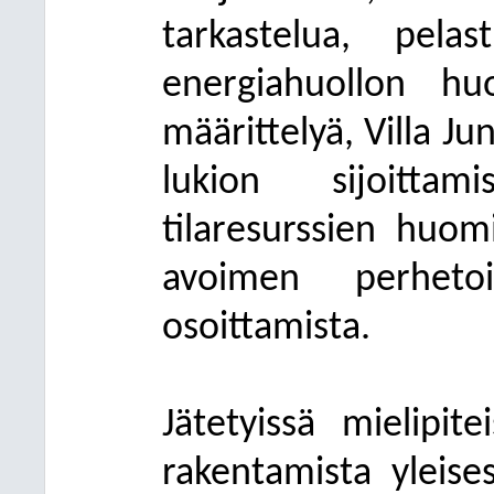
tarkastelua, pela
energiahuollon huo
määrittelyä, Villa J
lukion sijoittam
tilaresurssien huom
avoimen perhetoi
osoittamista.
Jätetyissä mielipit
rakentamista yleises