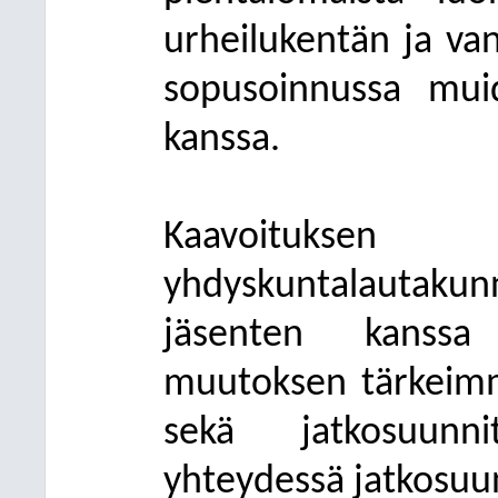
urheilukentän ja van
sopusoinnussa mui
kanssa.
Kaavoituksen 
yhdyskuntalautaku
jäsenten kanssa 
muutoksen tärkeimmis
sekä jatkosuunni
yhteydessä jatkosuun