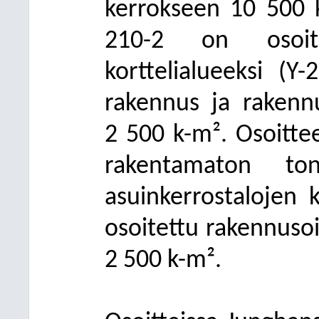
kerrokseen 10
500 k
210-2 on osoite
korttelialueeksi (Y-
rakennus ja rakenn
2
500 k-m². Osoittee
rakentamaton to
asuinkerrostalojen k
osoitettu rakennusoi
2
500 k-m².