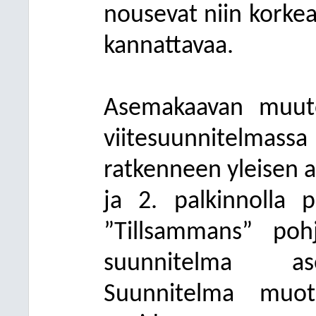
nousevat niin korkeak
kannattavaa.
Asemakaavan muuto
viitesuunnitelmas
ratkenneen yleisen a
ja 2. palkinnolla p
”Tillsammans” pohj
suunnitelma ase
Suunnitelma muot