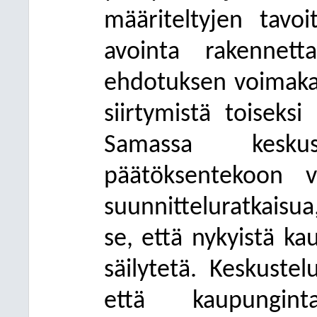
määriteltyjen tavoi
avointa rakennett
ehdotuksen voimakas
siirtymistä toiseks
Samassa keskust
päätöksentekoon v
suunnitteluratkaisua
se, että nykyistä ka
säilytetä. Keskustelu
että kaupunginta