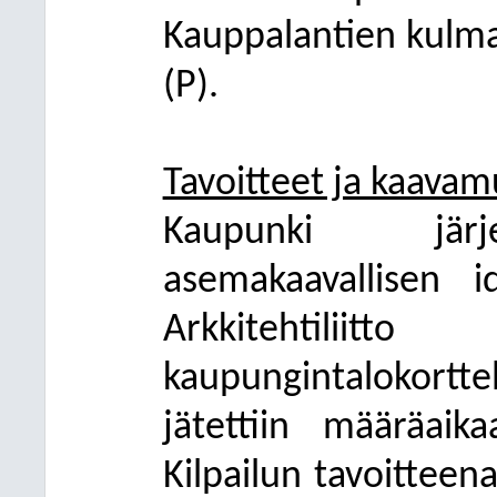
Kauppalantien kulma
(P).
Tavoitteet ja kaavam
Kaupunki järje
asemakaavallisen 
Arkkitehtil
kaupungintalokorttel
jätettiin määräai
Kilpailun tavoitteen