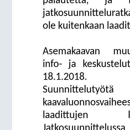
palautetta, ja
jatkosuunnittelurat
ole kuitenkaan laaditt
Asemakaavan muuto
info- ja keskustelu
18.1.2018.
Suunnittelutyötä 
kaavaluonnosvaihe
laadittujen li
Jatkosuunnittelu