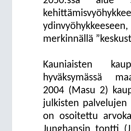
2050:ssä alue si
kehittämisvyöhykke
ydinvyöhykkeeseen,
merkinnällä ”keskust
Kauniaisten kaup
hyväksymässä maa
2004 (Masu 2) kaup
julkisten palvelujen 
on osoitettu arvoka
Junghansin tontti (