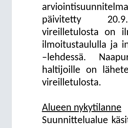
arviointisuunnite
päivitetty 20.9
vireilletulosta on 
ilmoitustaululla ja 
–lehdessä. Naapuri
haltijoille on lähe
vireilletulosta.
Alueen nykytilanne
Suunnittelualue käsi