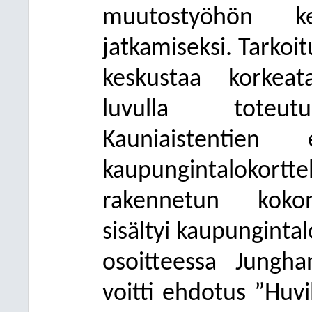
muutostyöhön kes
jatkamiseksi. Tarkoi
keskustaa korkeat
luvulla toteutu
Kauniaistentien 
kaupungintalokort
rakennetun kokon
sisältyi kaupungintal
osoitteessa Junghan
voitti ehdotus ”Huvil