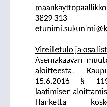
maankäyttöpäällik
3829 313
etunimi.sukunimi@ka
Vireilletulo ja osalli
Asemakaavan muutos
aloitteesta. Kau
15.6.2016 § 11
laatimisen aloittamis
Hanketta kosk