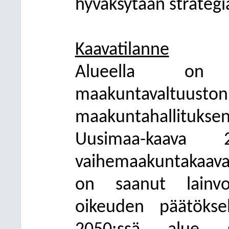
hyväksytään strateg
Kaavatilanne
Alueella on
maakuntavaltuust
maakuntahallitukse
Uusimaa-kaava 
vaihemaakuntakaava
on saanut lainvo
oikeuden päätökse