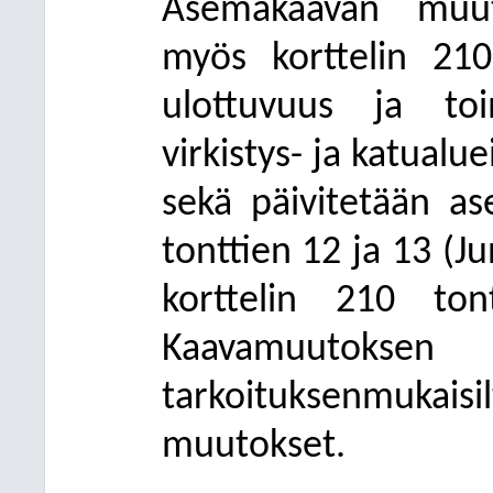
Asemakaavan muut
myös korttelin 210
ulottuvuus ja toi
virkistys- ja katual
sekä päivitetään a
tonttien 12 ja 13 (J
korttelin 210 to
Kaavamuutokse
tarkoituksenmukaisil
muutokset.