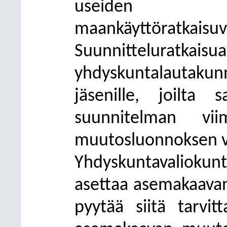
useiden v
maankäyttöratka
Suunnitteluratkais
yhdyskuntalautaku
jäsenille, joilta 
suunnitelman vii
muutosluonnoksen vi
Yhdyskuntavalioku
asettaa asemakaava
pyytää siitä tarvit