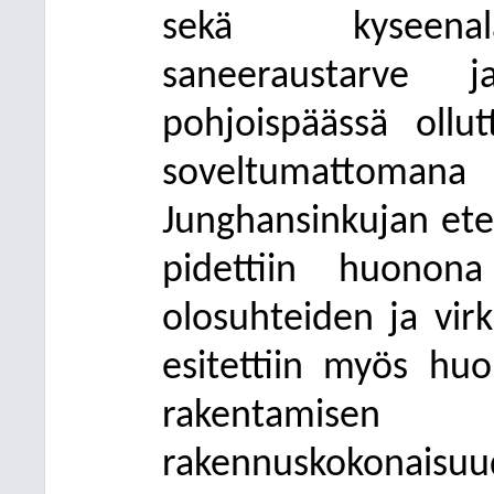
sekä kyseenalai
saneeraustarve j
pohjoispäässä ollu
soveltumattoman
Junghansinkujan ete
pidettiin huonon
olosuhteiden ja virk
esitettiin myös huo
rakentamisen ai
rakennuskokonais