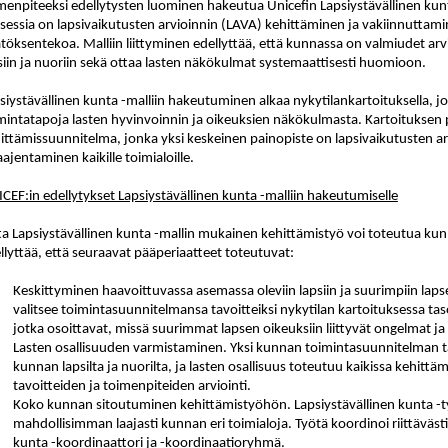
menpiteeksi edellytysten luominen hakeutua Unicefin Lapsiystävällinen kunt
sessia on lapsivaikutusten arvioinnin (LAVA) kehittäminen ja vakiinnuttam
töksentekoa. Malliin liittyminen edellyttää, että kunnassa on valmiudet ar
siin ja nuoriin sekä ottaa lasten näkökulmat systemaattisesti huomioon.
siystävällinen kunta -malliin hakeutuminen alkaa nykytilankartoituksella, 
mintatapoja lasten hyvinvoinnin ja oikeuksien näkökulmasta. Kartoituksen 
ittämissuunnitelma, jonka yksi keskeinen painopiste on lapsivaikutusten a
laajentaminen kaikille toimialoille.
CEF:in edellytykset Lapsiystävällinen kunta -malliin hakeutumiselle
ta Lapsiystävällinen kunta -mallin mukainen kehittämistyö voi toteutua ku
llyttää, että seuraavat pääperiaatteet toteutuvat:
Keskittyminen haavoittuvassa asemassa oleviin lapsiin ja suurimpiin lap
valitsee toimintasuunnitelmansa tavoitteiksi nykytilan kartoituksessa tasol
jotka osoittavat, missä suurimmat lapsen oikeuksiin liittyvät ongelmat j
Lasten osallisuuden varmistaminen. Yksi kunnan toimintasuunnitelman ta
kunnan lapsilta ja nuorilta, ja lasten osallisuus toteutuu kaikissa kehitt
tavoitteiden ja toimenpiteiden arviointi.
Koko kunnan sitoutuminen kehittämistyöhön. Lapsiystävällinen kunta -t
mahdollisimman laajasti kunnan eri toimialoja. Työtä koordinoi riittävästi
kunta -koordinaattori ja -koordinaatioryhmä.