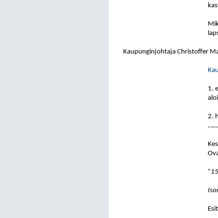
kas
Mik
lap
Kaupunginjohtaja Christoffer M
Kau
1. 
alo
2. 
……
Kes
Ova
”15
Iso
Esi