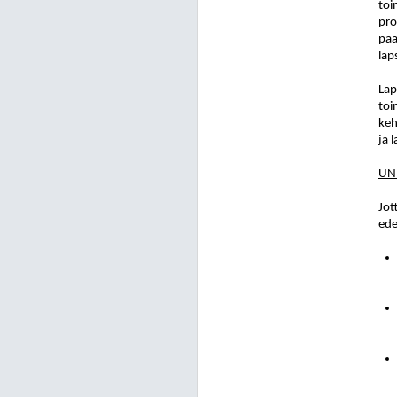
toi
pro
pää
lap
Lap
toi
keh
ja 
UNI
Jot
ede