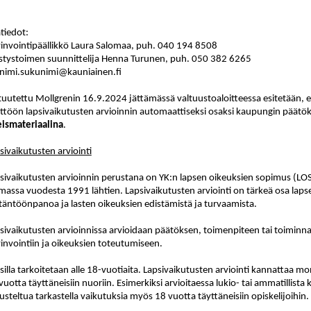
ätiedot:
invointipäällikkö Laura Salomaa, puh. 040 194 8508
istystoimen suunnittelija Henna Turunen, puh. 050 382 6265
nimi.sukunimi@kauniainen.fi
tuutettu Mollgrenin 16.9.2024 jättämässä valtuustoaloitteessa esitetään, 
ttöön lapsivaikutusten arvioinnin automaattiseksi osaksi kaupungin päätö
ismateriaalina
.
sivaikutusten arviointi
sivaikutusten arvioinnin perustana on YK:n lapsen oikeuksien sopimus (LOS
massa vuodesta 1991 lähtien. Lapsivaikutusten arviointi on tärkeä osa lap
täntöönpanoa ja lasten oikeuksien edistämistä ja turvaamista.
sivaikutusten arvioinnissa arvioidaan päätöksen, toimenpiteen tai toiminna
invointiin ja oikeuksien toteutumiseen.
silla tarkoitetaan alle 18-vuotiaita. Lapsivaikutusten arviointi kannattaa m
vuotta täyttäneisiin nuoriin. Esimerkiksi arvioitaessa lukio- tai ammatillista 
usteltua tarkastella vaikutuksia myös 18 vuotta täyttäneisiin opiskelijoihin.