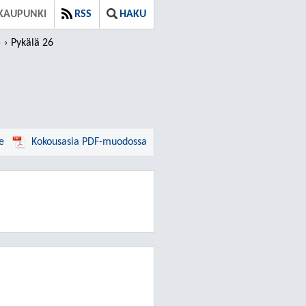
 KAUPUNKI
RSS
HAKU
5
Pykälä 26
e
Kokousasia PDF-muodossa