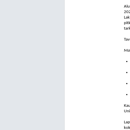
Alu
202
Lak
pit
tar
Tav
Mal
Kau
Uni
Lap
kok