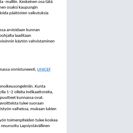
a -malliin. Keskeinen osa tätä
inen osaksi kaupungin
vioida päätösten vaikutuksia
jossa arvioidaan kunnan
pohjalta laaditaan
rvioinnin käytön vahvistaminen
nnassa onnistuneesti,
UNICEF
senoikeusongelmiin. Kunta
la 1–2 olleita indikaattoreita,
a puutteet kunnassa ovat.
voitteista tulee suoraan
ämistyön vaiheissa, mukaan lukien
yön toimenpiteiden tulee koskea
 resursoitu Lapsiystävällinen