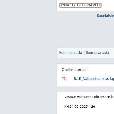
DYNASTY TIETOPALVELU
Kauniaist
Edellinen asia
|
Seuraava asia
Oheismateriaali
JULK_Valtuustoaloite, la
Vastaus valtuustoaloitteeseen la
KH
24.02.2025
§ 26