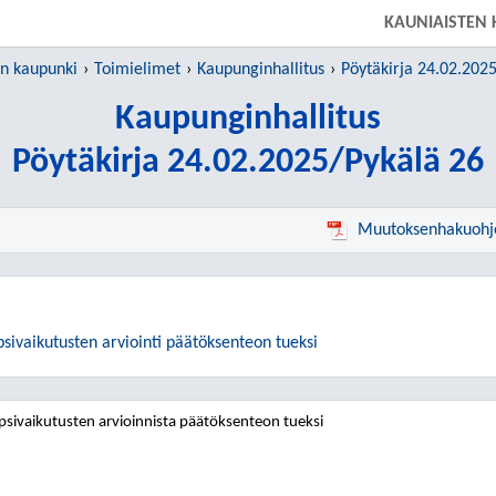
SIIRRY SUORAAN PÄÄSISÄLTÖÖN
KAUNIAISTEN
en kaupunki
Toimielimet
Kaupunginhallitus
Pöytäkirja 24.02.202
Kaupunginhallitus
Pöytäkirja 24.02.2025/Pykälä 26
Muutoksenhakuohj
psivaikutusten arviointi päätöksenteon tueksi
psivaikutusten arvioinnista päätöksenteon tueksi