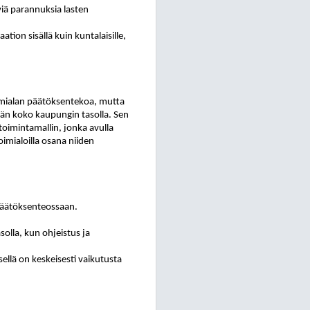
iä parannuksia lasten
ation sisällä kuin kuntalaisille,
toimialan päätöksentekoa, mutta
ään koko kaupungin tasolla. Sen
toimintamallin, jonka avulla
imialoilla osana niiden
 päätöksenteossaan.
.
olla, kun ohjeistus ja
sellä on keskeisesti vaikutusta