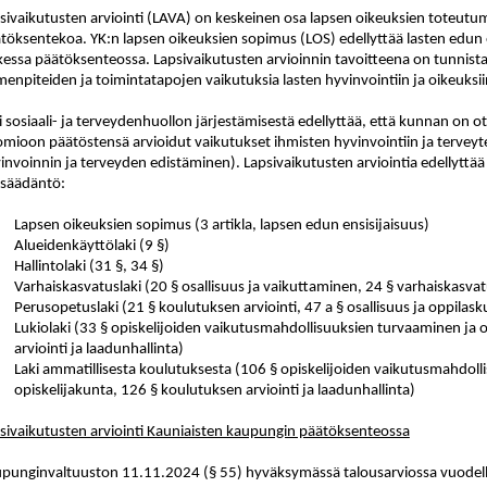
sivaikutusten arviointi (LAVA) on keskeinen osa lapsen oikeuksien toteutumi
töksentekoa. YK:n lapsen oikeuksien sopimus (LOS) edellyttää lasten edun
kessa päätöksenteossa. Lapsivaikutusten arvioinnin tavoitteena on tunnista
menpiteiden ja toimintatapojen vaikutuksia lasten hyvinvointiin ja oikeuksii
i sosiaali- ja terveydenhuollon järjestämisestä edellyttää, että kunnan on
mioon päätöstensä arvioidut vaikutukset ihmisten hyvinvointiin ja terveyt
invoinnin ja terveyden edistäminen). Lapsivaikutusten arviointia edellytt
nsäädäntö:
Lapsen oikeuksien sopimus (3 artikla, lapsen edun ensisijaisuus)
Alueidenkäyttölaki (9 §)
Hallintolaki (31 §, 34 §)
Varhaiskasvatuslaki (20 § osallisuus ja vaikuttaminen, 24 § varhaiskasvat
Perusopetuslaki (21 § koulutuksen arviointi, 47 a § osallisuus ja oppilask
Lukiolaki (33 § opiskelijoiden vaikutusmahdollisuuksien turvaaminen ja 
arviointi ja laadunhallinta)
Laki ammatillisesta koulutuksesta (106 § opiskelijoiden vaikutusmahdoll
opiskelijakunta, 126 § koulutuksen arviointi ja laadunhallinta)
sivaikutusten arviointi Kauniaisten kaupungin päätöksenteossa
punginvaltuuston 11.11.2024 (§ 55) hyväksymässä talousarviossa vuodelle