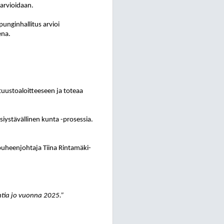
 arvioidaan.
punginhallitus arvioi
ena.
ltuustoaloitteeseen ja toteaa
siystävällinen kunta -prosessia.
puheenjohtaja Tiina Rintamäki-
ntia jo vuonna 2025.”