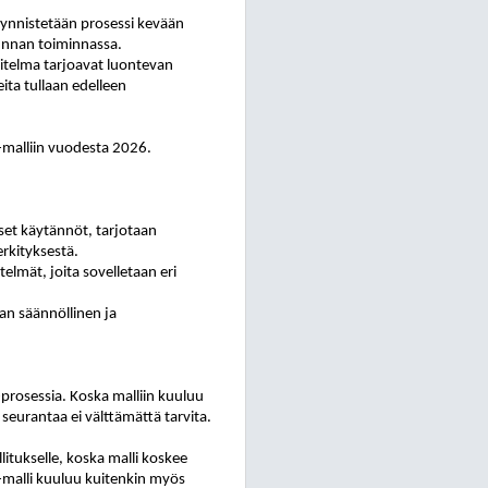
äynnistetään prosessi kevään
 kunnan toiminnassa.
itelma tarjoavat luontevan
ita tullaan edelleen
-malliin vuodesta 2026.
set käytännöt, tarjotaan
erkityksestä.
elmät, joita sovelletaan eri
aan säännöllinen ja
prosessia. Koska malliin kuuluu
 seurantaa ei välttämättä tarvita.
itukselle, koska malli koskee
-malli kuuluu kuitenkin myös