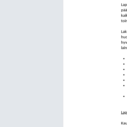
Lap
pää
kai
toi
Lak
huo
hyv
lai
Lap
Kau