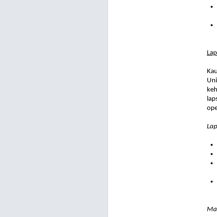
Lap
Kau
Uni
keh
lap
ope
Lap
Mal