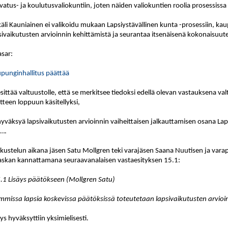
vatus- ja koulutusvaliokuntiin, joten näiden valiokuntien roolia prosessissa
äli Kauniainen ei valikoidu mukaan Lapsiystävällinen kunta -prosessiin, kau
sivaikutusten arvioinnin kehittämistä ja seurantaa itsenäisenä kokonaisuut
asar
:
punginhallitus päättää
esittää valtuustolle, että se merkitsee tiedoksi edellä olevan vastauksena va
itteen loppuun käsitellyksi,
hyväksyä lapsivaikutusten arvioinnin vaiheittaisen jalkauttamisen osana Lap
….
kustelun aikana jäsen Satu Mollgren teki varajäsen Saana Nuutisen ja vara
skan kannattamana seuraavanalaisen vastaesityksen 15.1:
.1 Lisäys päätökseen (Mollgren Satu)
mmissa lapsia koskevissa päätöksissä toteutetaan lapsivaikutusten arvioi
tys hyväksyttiin yksimielisesti.