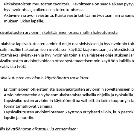
Pitkäkestoisten muutosten tavoittelu. Tavoitteena on saada aikaan pysyv
hyvinvoinnissa ja oikeuksien toteutumisessa.
Aktiivinen ja avoin viestintä. Kunta viestii kehittämistyöstään niin organisa
mukaan lukien lapsille.
sivaikutusten arvioinnin kehittäminen osana malliin hakeutumista
niaisissa lapsivaikutusten arviointi on jo osa sivistyksen ja hyvinvoinnin 
cefin malliin hakeutumisen myötä sen käyttöä laajennetaan ja yhtenäistet
ittämiseksi sivistyksen ja hyvinvoinnin toimiala valmistelee ohjeistuksen ja 
sivaikutusten arviointi voidaan ottaa systemaattisemmin käyttöön kaikilla to
ratiivista työtä.
sivaikutusten arvioinnin käyttöönotto tarkoittaa:
Eri toimialojen ohjeistamista lapsivaikutusten arvioinnin soveltamiseen
Arviointimenetelmien yhdenmukaistamista selkeillä ohjeilla ja työkaluilla
Lapsivaikutusten arvioinnin käyttöönottoa vaiheittain koko kaupungin tas
toimintamalli ovat valmiina.
Lapsivaikutusten arviointi otetaan käyttöön erityisesti silloin, kun päätök
lapsiin ja nuoriin.
lin käyttöönoton aikataulu ja eteneminen: