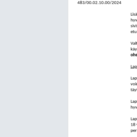
483/00.02.10.00/2024
Lis
hyv
siv
etu
Val
käy
ohe
Lap
Lap
voi
täy
Lap
hyv
Lap
18 
per