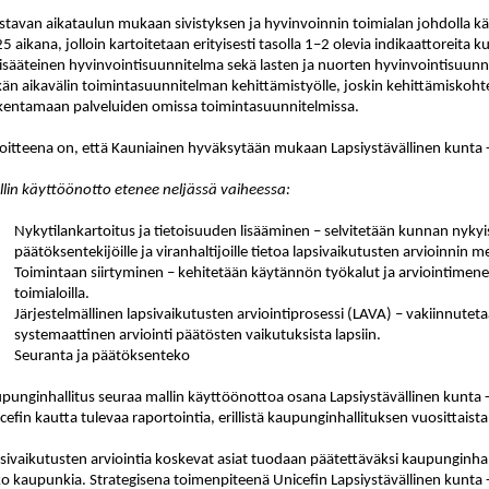
stavan aikataulun mukaan sivistyksen ja hyvinvoinnin toimialan johdolla k
5 aikana, jolloin kartoitetaan erityisesti tasolla 1–2 olevia indikaattoreita
isääteinen hyvinvointisuunnitelma sekä lasten ja nuorten hyvinvointisuunn
kän aikavälin toimintasuunnitelman kehittämistyölle, joskin kehittämiskohte
kentamaan palveluiden omissa toimintasuunnitelmissa.
oitteena on, että Kauniainen hyväksytään mukaan Lapsiystävällinen kunta 
lin käyttöönotto etenee neljässä vaiheessa:
Nykytilankartoitus ja tietoisuuden lisääminen – selvitetään kunnan nykyi
päätöksentekijöille ja viranhaltijoille tietoa lapsivaikutusten arvioinnin m
Toimintaan siirtyminen – kehitetään käytännön työkalut ja arviointimenet
toimialoilla.
Järjestelmällinen lapsivaikutusten arviointiprosessi (LAVA) – vakiinnutet
systemaattinen arviointi päätösten vaikutuksista lapsiin.
Seuranta ja päätöksenteko
punginhallitus seuraa mallin käyttöönottoa osana Lapsiystävällinen kunta -
cefin kautta tulevaa raportointia, erillistä kaupunginhallituksen vuosittaista
sivaikutusten arviointia koskevat asiat tuodaan päätettäväksi kaupunginhall
o kaupunkia. Strategisena toimenpiteenä Unicefin Lapsiystävällinen kunta 