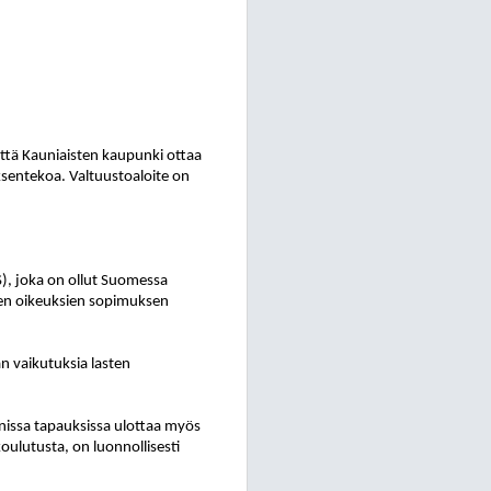
että Kauniaisten kaupunki ottaa
ksentekoa. Valtuustoaloite on
), joka on ollut Suomessa
sen oikeuksien sopimuksen
n vaikutuksia lasten
onissa tapauksissa ulottaa myös
koulutusta, on luonnollisesti