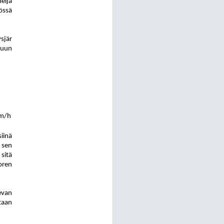
eljä
össä
ys
jär
luun
km/h
iinä
 sen
sitä
oren
evan
taan