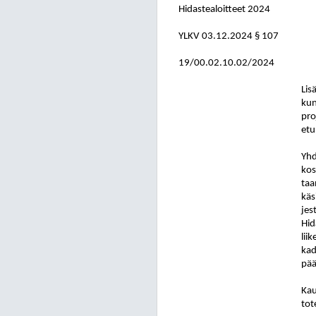
Hidastealoitteet 2024
YLKV
03.12.2024
§ 107
19/00.02.10.02/2024
Lis
kun
pro
etu
Yhd
kos
taa
käs
jes
Hid
lii
ka
pää
Kau
tot