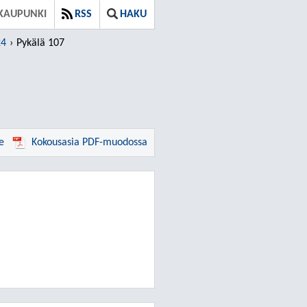
 KAUPUNKI
RSS
HAKU
24
Pykälä 107
e
Kokousasia PDF-muodossa