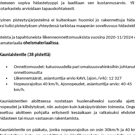
teeseen sopiva hidastetyyppi ja laa
di
taan sen kustannusarvio. Yl
kotarkastelu arvioidaan tapauskohtaisesti.
yinen pisteytysjärjestelmä ei kuitenkaan huomioi jo rakennettuja hi
da
äksi tulisi pisteytyksen yhteydessä tar
kis
taa maaperän soveltuvuus hidastei
teista ja tapahtuneista lii
ken
ne
on
net
to
muuk
sis
ta vuosina 2020-11/2024 on
va
ma
te
ri
aa
lia
oheismateriaalissa.
Kauniaistentie (38 pistettä)
Onnettomuudet: katuosuudella pari omaisuusvahinkoihin johtanu
onnettomuutta
Liikennemäärät, asiantuntija-arvio KAVL (ajon./vrk): 12 327
Nopeusrajoitus 40 km/h, Ajonopeudet, asiantuntija-arvio: 40-45
km/h.
Kauniaistentien aloitteessa nostetaan huolenaiheeksi suoralla ajett
nopeudet ja kiihdytykset, niin autojen kuin kaksipyöräisten toimesta. Ong
asettuu aloitteen pohjalta erityisesti kesäaikaan ja ratkaisuksi ehdote
hidasteen tai muun vastaavan rakentamista.
Kauniaistentie on pääkatu, jonka nopeusrajoitus on osin 30km/h ja 40 k