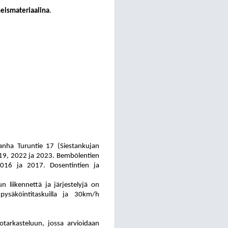
eis
ma
te
ri
aa
li
na
.
Vanha Turuntie 17 (Siestankujan
 2019, 2022 ja 2023. Bembölentien
2016 ja 2017. Dosentintien ja
 liikennettä ja järjestelyjä on
pysäköintitaskuilla ja 30km/h
o
tar
kas
te
luun, jossa arvioidaan