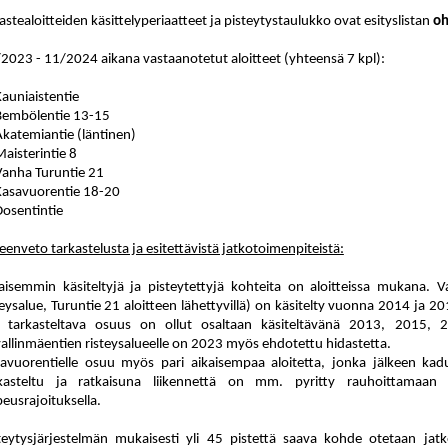
astealoitteiden käsittelyperiaatteet ja pisteytystaulukko ovat esityslistan
oh
2023 - 11/2024 aikana vastaanotetut aloitteet (yhteensä 7 kpl):
Kauniaistentie
Bembölentie 13-15
Akatemiantie (läntinen)
Maisterintie 8
Vanha Turuntie 21
Kasavuorentie 18-20
Dosentintie
eenveto tarkastelusta ja esitettävistä jatkotoimenpiteistä:
aisemmin käsiteltyjä ja pisteytettyjä kohteita on aloitteissa mukana. 
teysalue, Turuntie 21 aloitteen lähettyvillä) on käsitelty vuonna 2014 ja
 tarkasteltava osuus on ollut osaltaan käsiteltävänä 2013, 2015, 
allinmäentien risteysalueelle on 2023 myös ehdotettu hidastetta.
avuorentielle osuu myös pari aikaisempaa aloitetta, jonka jälkeen kadun
kasteltu ja ratkaisuna liikennettä on mm. pyritty rauhoittamaan 
eusrajoituksella.
teytysjärjestelmän mukaisesti yli 45 pistettä saava kohde otetaan jat
k