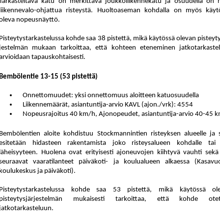
Tarkasteltava katu on merkittävä joukkoliikennekatu ja osuudella on n
liikennevalo-ohjattua risteystä. Huoltoaseman kohdalla on myös käyt
oleva nopeusnäyttö.
Pisteytystarkastelussa kohde saa 38 pistettä
,
mikä käytössä olevan pis
tey
t
jes
tel
män mukaan tarkoittaa, että kohteen eteneminen jatkotarkaste
arvioidaan tapauskohtaisesti.
Bembölentie 13-15 (53 pis
tet
tä)
Onnettomuudet: yksi onnettomuus aloitteen katuosuudella
Liikennemäärät, asiantuntija-arvio KAVL (ajon./vrk): 4554
Nopeusrajoitus 40 km/h, Ajonopeudet, asiantuntija-arvio 40-45 
Bembölentien aloite kohdistuu Stockmannintien risteyksen alueelle ja s
esitetään hidasteen rakentamista joko risteysalueen kohdalle tai
läheisyyteen. Huolena ovat erityisesti ajoneuvojen kiihtyvä vauhti sekä 
seuraavat vaaratilanteet päiväkoti- ja koulualueen alkaessa (Kasavu
koulukeskus ja päiväkoti).
Pisteytystarkastelussa kohde saa 53 pistettä, mikä käytössä ol
pisteytysjärjestelmän mukaisesti tarkoittaa, että kohde ote
jatkotarkasteluun.