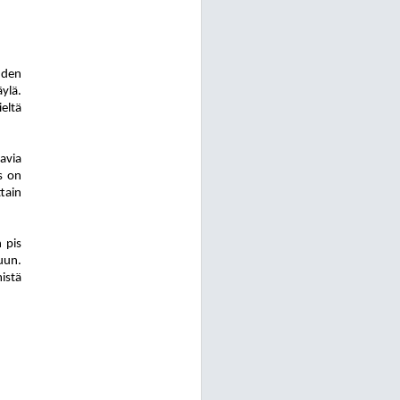
uden
ylä.
eltä
avia
s on
tain
 pis
uun.
mistä