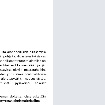
ui
ta ajonopeuksien hillitsemisiä
n pohjalta. Hidaste-esityksiä vas
ah
dol
lis
ta toteutusta ajatellen on
 kohteiden liikennemääriin ja -jär
et
tä
vis
sä oleviin määrärahoihin.
äiden yhdistelmiä. Vaihtoehtoisia
ajoratapysäkit, no
peus
näy
töt,
u
tuk
set, pysäköinti, erilaiset
män aloitetta, joissa esitetään
ityslistan
oheismateriaalina
.