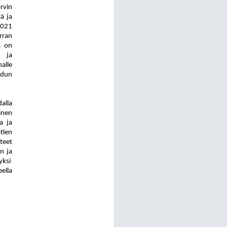
rvin
ä ja
2021
rran
ä on
u ja
alle
adun
alla
inen
a ja
tien
hteet
n ja
yksi
ella