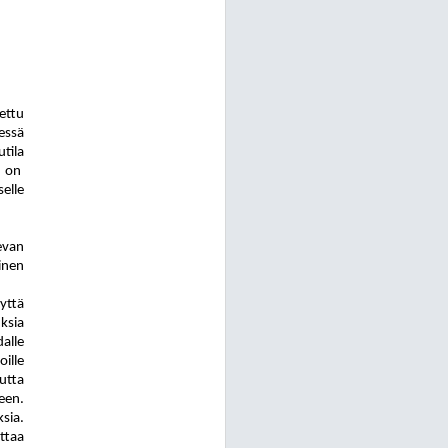
ettu
eessä
tila
 on
elle
evan
nen
yttä
ksia
alle
ille
uutta
een.
sia.
ttaa