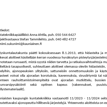
ätiedot:
tatekniikkapäällikkö Anna Ahtila, puh.
050
544
6427
jektivastaava Stefan Tammilehto, puh. 040
482 4727
nimi.sukunimi@kauniainen.fi
yskuntalautakunta päätti kokouksessaan 8.1.2013, että hidasteita ja m
kevat aloitteet käsitellään kerran vuo
des
sa hyväksytyn pisteytysjärjestelmä
n
ote
taan runsaasti, mistä syystä niiden tarvetta ja ratkaisuvaihtoehtoja m
iteltävä tasapuolisesti, suhteuttaen aloit
teet olemassa oleviin hidasteisiin,
te
lyi
hin, ajonopeuksien ylityksiin, sattuneisiin onnettomuuksiin ja käy
t
asteet voivat olla ajoradan korotuksia, ka
ven
nuk
sia, sivusiirtymiä tai n
kenteen rau
hoit
ta
mis
toi
men
pi
tei
tä ovat ajoradan mutkittelu, bussien 
dunvarsipysäköinti sekä optinen kapeus (rakennukset, puu
is
t
llystemateriaalit).
niaisten kaupungin kuntatekniikka vastaanotti 11/2023 - 11/2024 seitse
eutettavaksi ajonopeutta hillitseviä jär
jes
te
ly
jä. Yhteenveto aloitteista on es