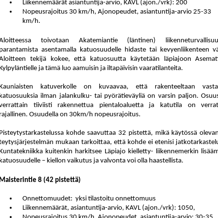
Liikennemäärät asiantuntija-arvio, KAVL (ajon./vrk): 200
Nopeusrajoitus 30 km/h, Ajonopeudet, asiantuntija-arvio 25-33
km/h.
Aloitteessa toivotaan Akatemiantie (läntinen) liikenneturvallisu
parantamista asentamalla katuosuudelle hidaste tai kevyenliikenteen vä
Aloitteen tekijä kokee, että katuosuutta käytetään läpiajoon Asemati
Kylpyläntielle ja tämä luo aamuisin ja iltapäivisin vaaratilanteita.
Kauniaisten katuverkolle on kuvaavaa, että rakenteeltaan vasta
katuosuuksia ilman jalankulku- tai pyörätieväyliä on varsin paljon. Osuu
verrattain tiiviisti rakennettua pientaloaluetta ja katutila on verrat
rajallinen. Osuudella on 30km/h nopeusrajoitus.
Pisteytystarkastelussa kohde saavuttaa 32 pistettä, mikä käytössä olevan
tey
tys
jär
jes
tel
män mukaan tarkoittaa, että kohde ei etenisi jatkotarkastel
Kuntatekniikka kuitenkin harkitsee Läpiajo kielletty- liikennemerkin lisää
katuosuudelle – kiellon vaikutus ja valvonta voi olla haastellista.
Maisterintie 8 (42 pistettä)
Onnettomuudet:
yksi tilastoitu onnettomuus
Liikennemäärät, asiantuntija-arvio, KAVL (ajon./vrk): 1050,
Nopeusrajoitus 30 km/h, Ajonopeudet, asiantuntija-arvio: 30-35