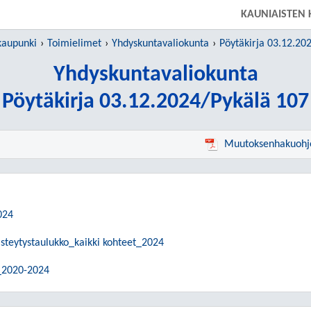
SIIRRY SUORAAN PÄÄSISÄLTÖÖN
KAUNIAISTEN
kaupunki
Toimielimet
Yhdyskuntavaliokunta
Pöytäkirja 03.12.20
Yhdyskuntavaliokunta
Pöytäkirja 03.12.2024/Pykälä 107
Muutoksenhakuohj
024
isteytystaulukko_kaikki kohteet_2024
_2020-2024