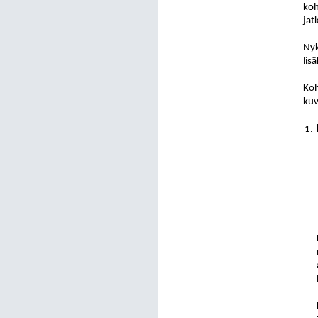
koh
jat
Nyk
lis
Koh
ku
1.