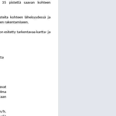
i 35 pistettä saavan kohteen
s
tei
ta kohteen läheisyydessä ja
den rakentamiseen.
 esitetty tarkentavaa kartta- ja
tta
avat
elma
taan
m/h.