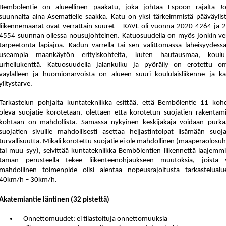
Bembölentie on alueellinen pääkatu, joka johtaa Espoon rajalta Jo
suunnalta aina Asematielle saakka. Katu on yksi tärkeimmistä pääväylist
liikennemäärät ovat verrattain suuret – KAVL oli vuonna 2020 4264 ja 
4554 suunnan ollessa nousujohteinen. Katuosuudella on myös jonkin ve
tarpeetonta läpiajoa. Kadun varrella tai sen välittömässä läheisyydess
useampia maankäytön erityiskohteita, kuten hautausmaa, koul
urheilukenttä. Katuosuudella jalankulku ja pyöräily on erotettu om
väylälleen ja huomionarvoista on alueen suuri koululaisliikenne ja k
ylitystarve.
Tarkastelun pohjalta kuntatekniikka esittää, että Bembölentie 11 kohd
oleva suojatie korotetaan, olettaen että korotetun suojatien rakentam
kohtaan on mahdollista. Samassa nykyinen keskijakaja voidaan purka
suojatien sivuille mahdollisesti asettaa heijastintolpat lisämään suoja
turvallisuutta. Mikäli korotettu suojatie ei ole mahdollinen (maaperäolosu
tai muu syy), selvittää kuntatekniikka Bembölentien liikennettä laajemmi
tämän perusteella tekee liikenteenohjaukseen muutoksia, joista 
mahdollinen toimenpide olisi alentaa nopeusrajoitusta tarkastelualue
40km/h – 30km/h.
Akatemiantie läntinen (32 pistettä)
Onnettomuudet: ei tilastoituja onnettomuuksia