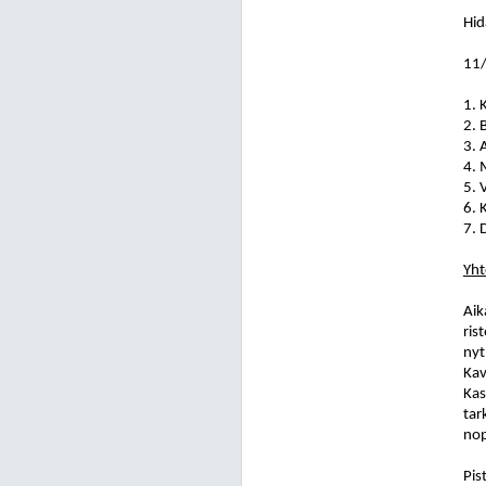
Hid
11/
1. 
2. 
3. 
4. 
5. 
6. 
7. 
Yht
Aik
ris
nyt
Kav
Kas
tar
nop
Pis