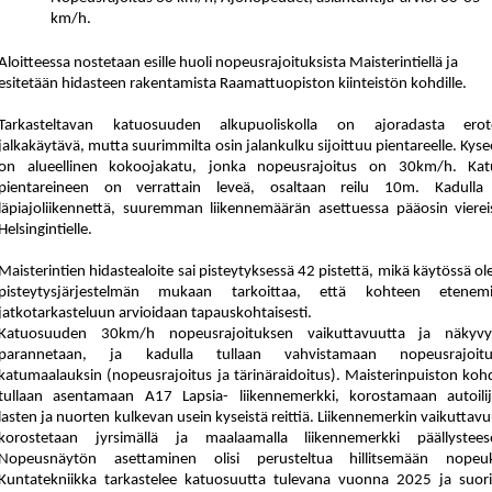
km/h.
Aloitteessa nostetaan esille huoli nopeusrajoituksista Maisterintiellä ja
esitetään hidasteen rakentamista Raamattuopiston kiinteistön kohdille.
Tarkasteltavan katuosuuden alkupuoliskolla on ajoradasta erot
jalkakäytävä, mutta suurimmilta osin jalankulku sijoittuu pientareelle. Kys
on alueellinen kokoojakatu, jonka nopeusrajoitus on 30km/h. Katu
pientareineen on verrattain leveä, osaltaan reilu 10m. Kadulla
läpiajoliikennettä, suuremman liikennemäärän asettuessa pääosin viereis
Helsingintielle.
Maisterintien hidastealoite sai pisteytyksessä 42 pistettä,
mikä käytössä ol
pis
tey
tys
jär
jes
tel
män mukaan tarkoittaa, että kohteen etenemi
jatkotarkasteluun arvioidaan tapauskohtaisesti.
Katuosuuden 30km/h nopeusrajoituksen vaikuttavuutta ja näkyvy
parannetaan, ja kadulla tullaan vahvistamaan nopeusrajoitu
katumaalauksin (nopeusrajoitus ja tärinäraidoitus). Maisterinpuiston kohd
tullaan asentamaan A17 Lapsia- liikennemerkki, korostamaan autoilijo
lasten ja nuorten kulkevan usein kyseistä reittiä. Liikennemerkin vaikuttav
korostetaan jyrsimällä ja maalaamalla liikennemerkki päällystees
Nopeusnäytön asettaminen olisi perusteltua hillitsemään nopeuk
Kuntatekniikka tarkastelee katuosuutta tulevana vuonna 2025 ja suori