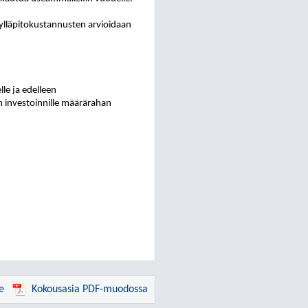
 ylläpitokustannusten arvioidaan
le ja edelleen
n investoinnille määrärahan
e
Kokousasia PDF-muodossa