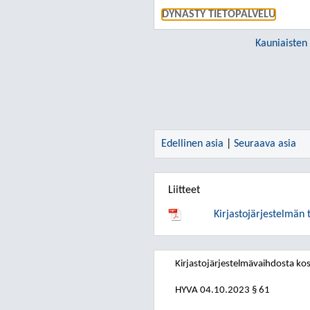
DYNASTY TIETOPALVELU
Kauniaisten
Edellinen asia
|
Seuraava asia
Liitteet
Kirjastojärjestelmän 
Kirjastojärjestelmävaihdosta k
HYVA
04.10.2023
§ 61