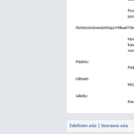
Pys
pys
Sivistystoimenjohtaja Mikael F
Hyv
kau
vuo
Päätös:
Pää
Liitteet:
Kir
Jakelu:
Kau
Edellinen asia
|
Seuraava asia