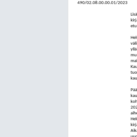
490/02.08.00.00.01/2023
Lis
kir
etu
Hel
väl
yll
mur
mah
Kau
tuo
kau
Pää
kau
koh
202
aih
Hel
kir
Aik
uud