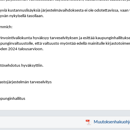
yviä kustannuslisäyksiä järjestelmävaihdoksesta ei ole odotettavissa, vaan
yvän nykyisellä tasollaan.
lemmich
:
invointivaliokunta hyväksyy tarveselvityksen ja esittää kaupunginhallituksel
punginvaltuustolle, että valtuusto myöntää edellä mainitulle kirjastotoime
den 2024 talousarvioon.
tösehdotus hyväksyttiin.
jastojärjestelmän tarveselvitys
punginhallitus
Muutoksenhakuohj