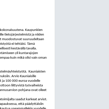
et-kokonaisuutena. Kaupunkien
e tietojärjestelmistä ja niiden
kset muodostuvat suuruudeltaan
istyötä ei tehtäisi. Tämä
isesti kestävällä tavalla.
tämiseen yli kuntarajojen
ajempaa kuin mikä olisi vain oman
stelmäyhteistyötä.
Kauniaisten
ksiin. Arvio Kauniaisille
4 ja 100
000 euroa vuodelle
ttoon liittyvistä työvaiheista
stannusarvion pohjana ovat olleet
oimijalta saadut karkeat arviot.
tapauksessa, että päädyttäisiin
akautua useammallekin vuodelle.