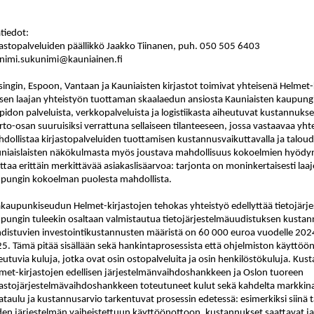
ätiedot:
jastopalveluiden päällikkö Jaakko Tiinanen, puh. 050 505 6403
nimi.sukunimi@kauniainen.fi
singin, Espoon, Vantaan ja Kauniaisten kirjastot toimivat yhteisenä Helm
isen laajan yhteistyön tuottaman skaalaedun ansiosta Kauniaisten kaupungill
äpidon palveluista, verkkopalveluista ja logistiikasta aiheutuvat kustannu
to-osan suuruisiksi verrattuna sellaiseen tilanteeseen, jossa vastaavaa yhte
dollistaa kirjastopalveluiden tuottamisen kustannusvaikuttavalla ja taloudell
niaislaisten näkökulmasta myös joustava mahdollisuus kokoelmien hyödyn
ttaa erittäin merkittävää asiakaslisäarvoa: tarjonta on moninkertaisesti la
pungin kokoelman puolesta mahdollista.
kaupunkiseudun Helmet-kirjastojen tehokas yhteistyö edellyttää tietojärje
pungin tuleekin osaltaan valmistautua tietojärjestelmäuudistuksen kustannu
distuvien investointikustannusten määristä on 60
000 euroa vuodelle 202
5. Tämä pitää sisällään sekä hankintaprosessista että ohjelmiston käyttööno
eutuvia kuluja, jotka ovat osin ostopalveluita ja osin henkilöstökuluja. Ku
met-kirjastojen edellisen järjestelmänvaihdoshankkeen ja Oslon tuoreen
jastojärjestelmävaihdoshankkeen toteutuneet kulut sekä kahdelta markkinat
ataulu ja kustannusarvio tarkentuvat prosessin edetessä: esimerkiksi siinä 
en järjestelmän vaiheistettuun käyttöönottoon, kustannukset saattavat j