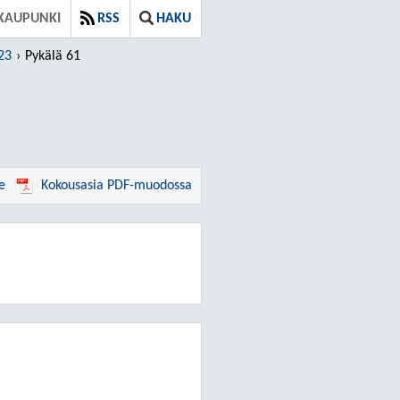
 KAUPUNKI
RSS
HAKU
23
Pykälä 61
e
Kokousasia PDF-muodossa