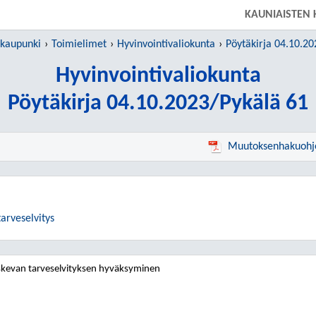
SIIRRY SUORAAN PÄÄSISÄLTÖÖN
KAUNIAISTEN
 kaupunki
Toimielimet
Hyvinvointivaliokunta
Pöytäkirja 04.10.20
Hyvinvointivaliokunta
Pöytäkirja 04.10.2023/Pykälä 61
Muutoksenhakuohj
tarveselvitys
oskevan tarveselvityksen hyväksyminen