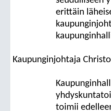
seudulliseen 
erittäin lähei
kaupunginjohta
kaupunginhalli
Kaupunginjohtaja Christo
Kaupunginhalli
yhdyskuntato
toimii edelle