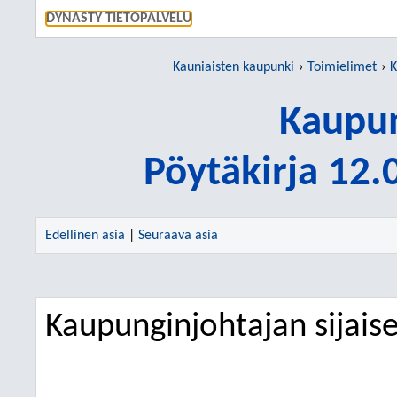
SIIRRY S
DYNASTY TIETOPALVELU
Kauniaisten kaupunki
Toimielimet
K
Kaupun
Pöytäkirja 12
Edellinen asia
|
Seuraava asia
Kaupunginjohtajan sijai