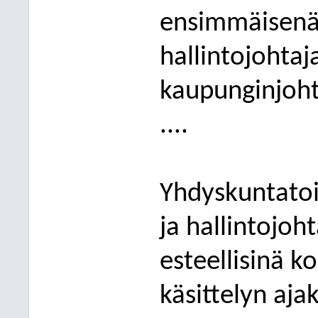
ensimmäisenä 
hallintojohta
kaupunginjohta
....
Yhdyskuntato
ja hallintojo
esteellisinä 
käsittelyn ajak