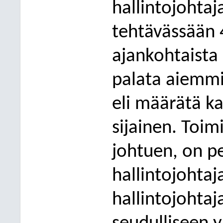
hallintojohtaj
tehtävässään 
ajankohtaista 
palata aiemmi
eli määrätä k
sijainen. Toim
johtuen, on p
hallintojohtaj
hallintojohtaj