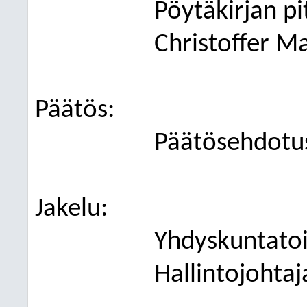
Pöytäkirjan p
Christoffer Ma
Päätös:
Päätösehdotus
Jakelu:
Yhdyskuntato
Hallintojohtaj