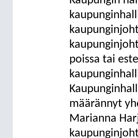
Kaupungin hal
kaupunginhall
kaupunginjohta
kaupunginjoht
poissa tai este
kaupunginhalli
Kaupunginhall
määrännyt yh
Marianna Har
kaupunginjoht