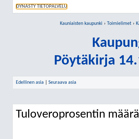
SIIRRY S
DYNASTY TIETOPALVELU
Kauniaisten kaupunki
Toimielimet
K
Kaupung
Pöytäkirja 14
Edellinen asia
|
Seuraava asia
Tuloveroprosentin määr