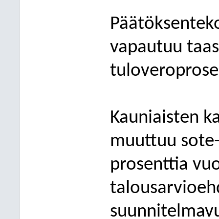
Päätöksenteko
vapautuu taa
tuloveroprose
Kauniaisten k
muuttuu sote-
prosenttia v
talousarvioeh
suunnitelmav