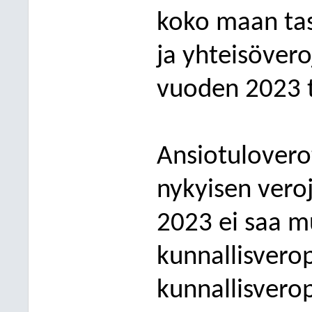
koko maan tas
ja yhteisövero
vuoden 2023 t
Ansiotulover
nykyisen veroj
2023 ei saa m
kunnallisverop
kunnallisvero