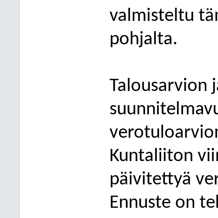
valmisteltu t
pohjalta.
Talousarvion j
suunnitelmav
verotuloarvio
Kuntaliiton vi
päivitettyä v
Ennuste on t