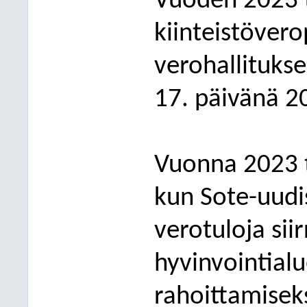
Vuoden 2023 t
kiinteistövero
verohallituks
17. päivänä 2
Vuonna 2023 
kun Sote-uudi
verotuloja siir
hyvinvointial
rahoittamiseks