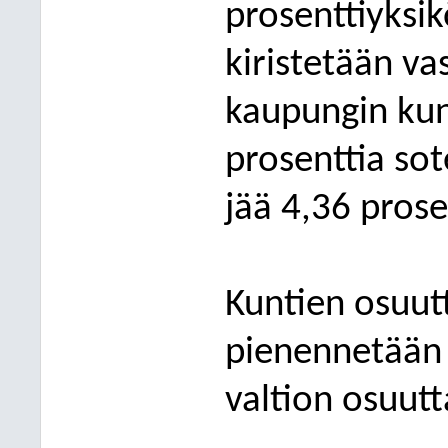
prosenttiyksik
kiristetään va
kaupungin kun
prosenttia sot
jää 4,36 prose
Kuntien osuut
pienennetään 
valtion osuutt