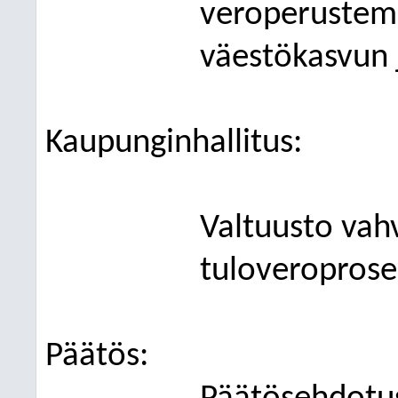
veroperustem
väestökasvun 
Kaupunginhallitus
:
Valtuusto vah
tuloveroprosen
Päätös: