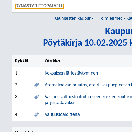
SIIRRY S
DYNASTY TIETOPALVELU
Kauniaisten kaupunki
Toimielimet
Ka
Kaupun
Pöytäkirja 10.02.2025 k
Pykälä
Otsikko
1
Kokouksen järjestäytyminen
2
Asemakaavan muutos, osa 4. kaupunginosan k
3
Vastaus valtuustoaloitteeseen koskien kouluki
järjestettäväksi
4
Valtuustoaloitteita