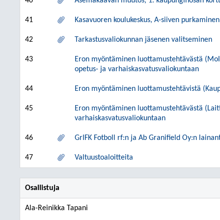
40
Asemakaavan muutos, 1. kaupunginosan kortte
41
Kasavuoren koulukeskus, A-siiven purkaminen
42
Tarkastusvaliokunnan jäsenen valitseminen
43
Eron myöntäminen luottamustehtävästä (Moll
opetus- ja varhaiskasvatusvaliokuntaan
44
Eron myöntäminen luottamustehtävistä (Kaup
45
Eron myöntäminen luottamustehtävästä (Laiti
varhaiskasvatusvaliokuntaan
46
GrIFK Fotboll rf:n ja Ab Granifield Oy:n lai
47
Valtuustoaloitteita
Osallistuja
Ala-Reinikka Tapani