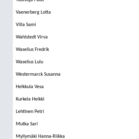
Tuohioja Pauli
Vaenerberg Lotta
Villa Sami
Wahlstedt Virva
Waselius Fredrik
Waselius Lulu
Westermarck Susanna
Helkkula Vesa
Kurkela Heikki
Lehtinen Petri
Mutka Sari
Myllymäki Hanna-Riikka