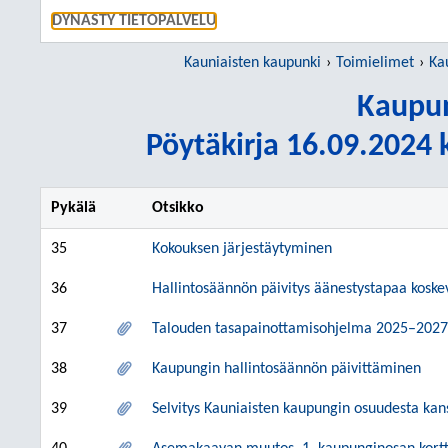
SIIRRY S
DYNASTY TIETOPALVELU
Kauniaisten kaupunki
Toimielimet
Ka
Kaupun
Pöytäkirja 16.09.2024 k
Pykälä
Otsikko
35
Kokouksen järjestäytyminen
36
Hallintosäännön päivitys äänestystapaa kosk
37
Talouden tasapainottamisohjelma 2025–2027
38
Kaupungin hallintosäännön päivittäminen
39
Selvitys Kauniaisten kaupungin osuudesta kans